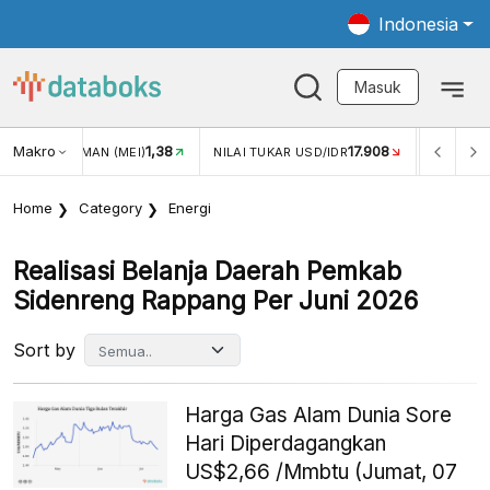
Indonesia
Masuk
Makro
1,38
17.908
JUNGAN WISMAN (MEI)
NILAI TUKAR USD/IDR
INFLASI 
Home
Category
Energi
Realisasi Belanja Daerah Pemkab
Sidenreng Rappang Per Juni 2026
Sort by
Harga Gas Alam Dunia Sore
Hari Diperdagangkan
US$2,66 /Mmbtu (Jumat, 07