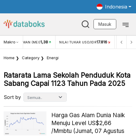
Indonesia
Masuk
Makro
1,38
17.816
JUNGAN WISMAN (MEI)
NILAI TUKAR USD/IDR
INFLASI Y
Home
Category
Energi
Ratarata Lama Sekolah Penduduk Kota
Sabang Capai 1123 Tahun Pada 2025
Sort by
Harga Gas Alam Dunia Naik
Menuju Level US$2,66
/Mmbtu (Jumat, 07 Agustus