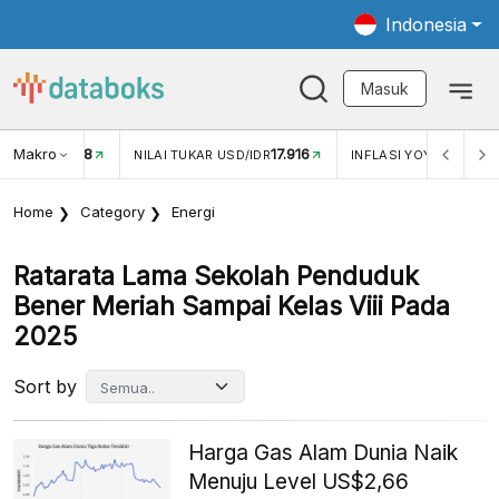
Indonesia
Masuk
Makro
17.916
2,88%
-
KAR USD/IDR
INFLASI YOY (JUL)
INFLASI MOM (JUL)
Home
Category
Energi
Ratarata Lama Sekolah Penduduk
Bener Meriah Sampai Kelas Viii Pada
2025
Sort by
Harga Gas Alam Dunia Naik
Menuju Level US$2,66