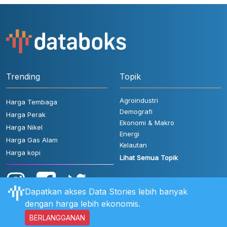
Trending
Topik
Agroindustri
Harga Tembaga
Demografi
Harga Perak
Ekonomi & Makro
Harga Nikel
Energi
Harga Gas Alam
Kelautan
Harga kopi
Lihat Semua Topik
Dapatkan akses Data Stories lebih banyak
dengan harga lebih ekonomis.
BERLANGGANAN
Aturan Pengguna
FAQ
Hubungi Kami
Kebijakan Privasi
Disclaimer