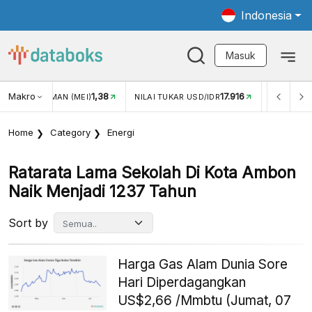
Indonesia
Masuk
Makro
17.916
2,88%
-
KAR USD/IDR
INFLASI YOY (JUL)
INFLASI MOM (JUL)
Home
Category
Energi
Ratarata Lama Sekolah Di Kota Ambon
Naik Menjadi 1237 Tahun
Sort by
Harga Gas Alam Dunia Sore
Hari Diperdagangkan
US$2,66 /Mmbtu (Jumat, 07