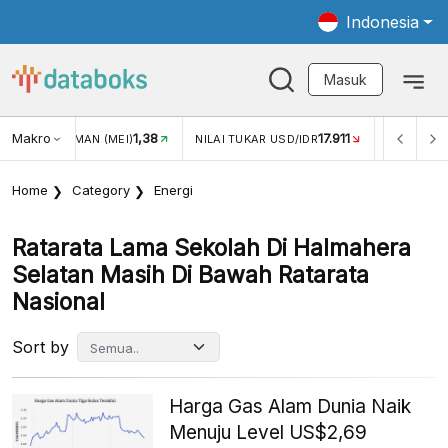
Indonesia
Masuk
Makro
1,38
17.911
JUNGAN WISMAN (MEI)
NILAI TUKAR USD/IDR
INFLASI YO
Home
Category
Energi
Ratarata Lama Sekolah Di Halmahera
Selatan Masih Di Bawah Ratarata
Nasional
Sort by
Harga Gas Alam Dunia Naik
Menuju Level US$2,69