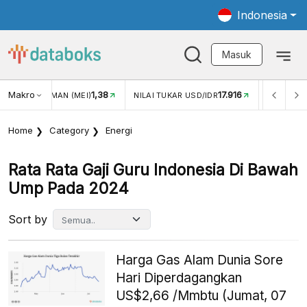
Indonesia
Masuk
Makro
1,38
17.916
GAN WISMAN (MEI)
NILAI TUKAR USD/IDR
INFLASI YOY 
Home
Category
Energi
Rata Rata Gaji Guru Indonesia Di Bawah
Ump Pada 2024
Sort by
Harga Gas Alam Dunia Sore
Hari Diperdagangkan
US$2,66 /Mmbtu (Jumat, 07