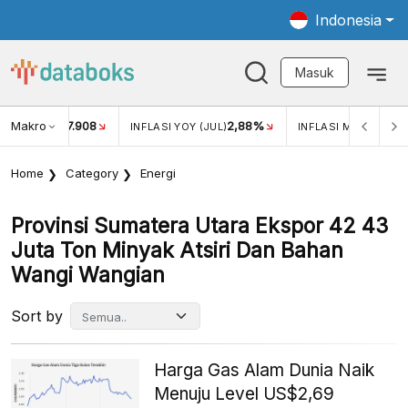
Indonesia
Masuk
Makro
17.908
2,88%
-
KAR USD/IDR
INFLASI YOY (JUL)
INFLASI MOM (JUL)
Home
Category
Energi
Provinsi Sumatera Utara Ekspor 42 43
Juta Ton Minyak Atsiri Dan Bahan
Wangi Wangian
Sort by
Harga Gas Alam Dunia Naik
Menuju Level US$2,69