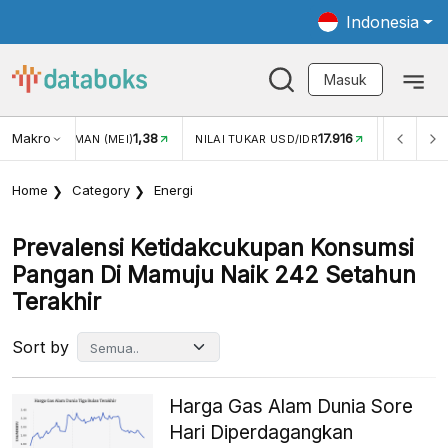
Indonesia
Masuk
Makro
1,38
17.916
JUNGAN WISMAN (MEI)
NILAI TUKAR USD/IDR
INFLASI Y
Home
Category
Energi
Prevalensi Ketidakcukupan Konsumsi
Pangan Di Mamuju Naik 242 Setahun
Terakhir
Sort by
Harga Gas Alam Dunia Sore
Hari Diperdagangkan