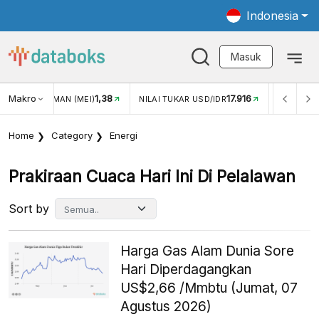
Indonesia
Masuk
Makro
1,38
17.916
JUNGAN WISMAN (MEI)
NILAI TUKAR USD/IDR
INFLASI Y
Home
Category
Energi
Prakiraan Cuaca Hari Ini Di Pelalawan
Sort by
Harga Gas Alam Dunia Sore
Hari Diperdagangkan
US$2,66 /Mmbtu (Jumat, 07
Agustus 2026)