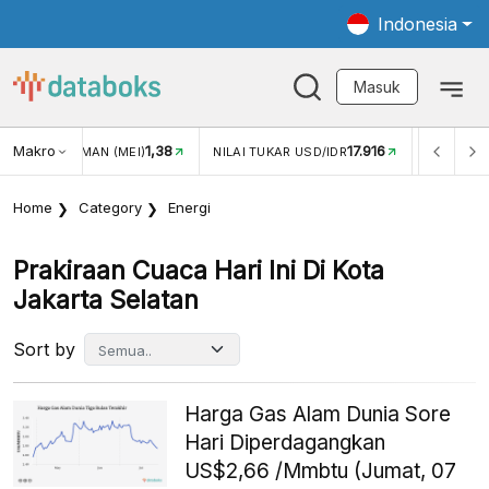
Indonesia
Masuk
Makro
1,38
17.916
JUNGAN WISMAN (MEI)
NILAI TUKAR USD/IDR
INFLASI Y
Home
Category
Energi
Prakiraan Cuaca Hari Ini Di Kota
Jakarta Selatan
Sort by
Harga Gas Alam Dunia Sore
Hari Diperdagangkan
US$2,66 /Mmbtu (Jumat, 07