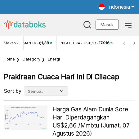
Indonesia
Masuk
Makro
1,38
17.916
JUNGAN WISMAN (MEI)
NILAI TUKAR USD/IDR
INFLASI Y
Home
Category
Energi
Prakiraan Cuaca Hari Ini Di Cilacap
Sort by
Harga Gas Alam Dunia Sore
Hari Diperdagangkan
US$2,66 /Mmbtu (Jumat, 07
Agustus 2026)