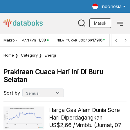
Indonesia
Masuk
Makro
1,38
17.916
JUNGAN WISMAN (MEI)
NILAI TUKAR USD/IDR
INFLASI Y
Home
Category
Energi
Prakiraan Cuaca Hari Ini Di Buru
Selatan
Sort by
Harga Gas Alam Dunia Sore
Hari Diperdagangkan
US$2,66 /Mmbtu (Jumat, 07