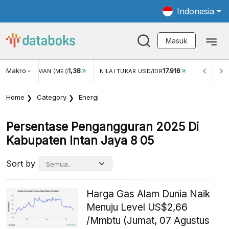
Indonesia
Masuk
Makro
1,38
17.916
JUNGAN WISMAN (MEI)
NILAI TUKAR USD/IDR
INFLASI Y
Home
Category
Energi
Persentase Pengangguran 2025 Di
Kabupaten Intan Jaya 8 05
Sort by
Harga Gas Alam Dunia Naik
Menuju Level US$2,66
/Mmbtu (Jumat, 07 Agustus