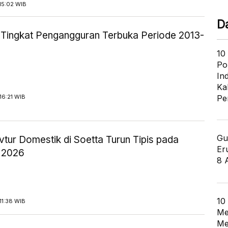
15:02 WIB
D
ik Tingkat Pengangguran Terbuka Periode 2013-
10
Po
In
Ka
16:21 WIB
Pe
Gu
tur Domestik di Soetta Turun Tipis pada
Er
 2026
8 
10
11:38 WIB
Me
Me