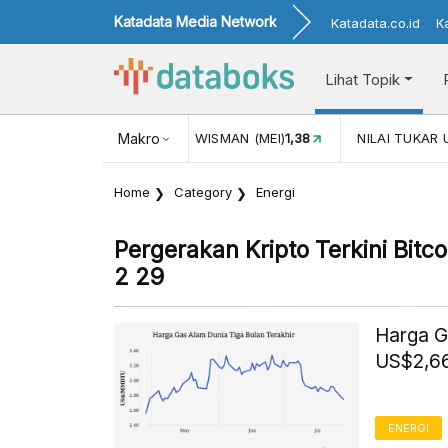
Katadata Media Network
Katadata.co.id
K
Lihat Topik
JUL)
116,16
KUNJUNGAN WISMAN (MEI)
Makro
1,38
NILAI TUKAR 
Home
Category
Energi
Pergerakan Kripto Terkini Bitc
2 29
Harga G
US$2,66
ENERGI