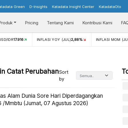
atadata Green
D-Insights
Katadata Insight Center
KatadataOto
Produk
Pricing
Tentang Kami
Kontribusi Kami
FA
USD/IDR
17.916
INFLASI YOY (JUL)
2,88%
INFLASI MOM (JU
oin Catat Perubahan
T
Sort
by
as Alam Dunia Sore Hari Diperdagangkan
 /Mmbtu (Jumat, 07 Agustus 2026)