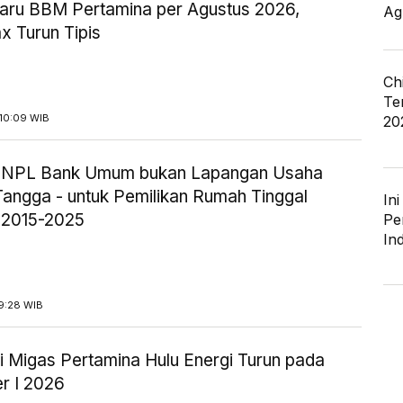
aru BBM Pertamina per Agustus 2026,
Ag
x Turun Tipis
Ch
Te
10:09 WIB
20
ik NPL Bank Umum bukan Lapangan Usaha
angga - untuk Pemilikan Rumah Tinggal
In
 2015-2025
Pe
In
9:28 WIB
i Migas Pertamina Hulu Energi Turun pada
r I 2026