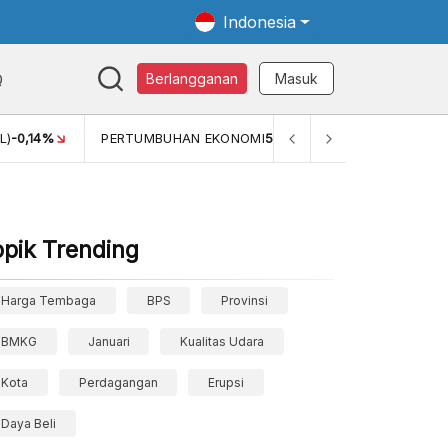
Indonesia
Q
Berlangganan
Masuk
L)
-0,14%
PERTUMBUHAN EKONOMI
5,11%
PERTUMBUHAN E
opik Trending
Harga Tembaga
BPS
Provinsi
BMKG
Januari
Kualitas Udara
Kota
Perdagangan
Erupsi
Daya Beli