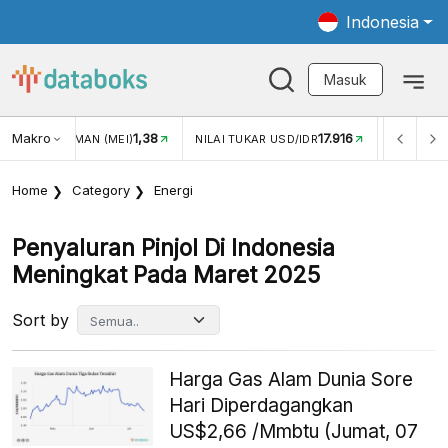
Indonesia
Masuk
Makro
1,38
17.916
JUNGAN WISMAN (MEI)
NILAI TUKAR USD/IDR
INFLASI Y
Home
Category
Energi
Penyaluran Pinjol Di Indonesia
Meningkat Pada Maret 2025
Sort by
Harga Gas Alam Dunia Sore
Hari Diperdagangkan
US$2,66 /Mmbtu (Jumat, 07