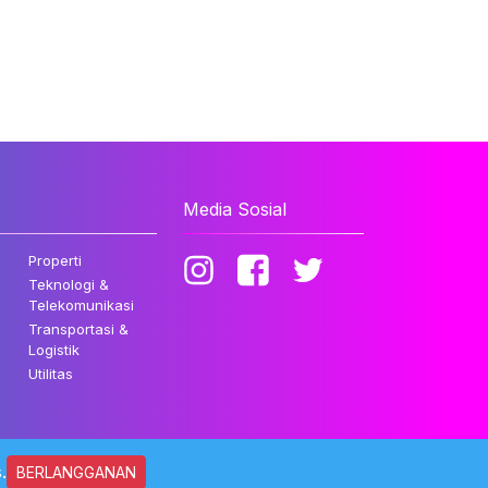
Media Sosial
Properti
Teknologi &
Telekomunikasi
Transportasi &
Logistik
Utilitas
.
BERLANGGANAN
ndungi Undang-undang.
Kebijakan Privasi
Disclaimer