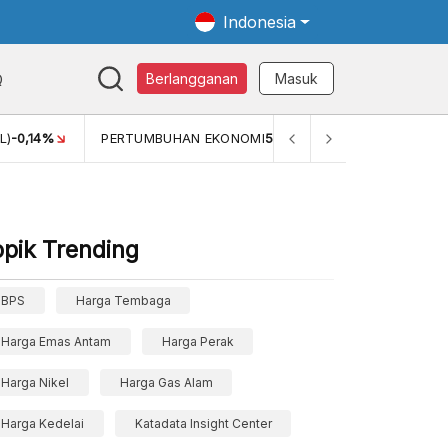
Indonesia
Q
Berlangganan
Masuk
)
-0,14%
PERTUMBUHAN EKONOMI
5,11%
PERTUMBUHAN E
opik Trending
BPS
Harga Tembaga
Harga Emas Antam
Harga Perak
Harga Nikel
Harga Gas Alam
Harga Kedelai
Katadata Insight Center