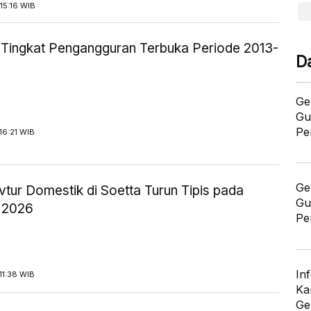
15:16 WIB
ik Tingkat Pengangguran Terbuka Periode 2013-
D
Ge
Gu
Pe
16:21 WIB
Ge
tur Domestik di Soetta Turun Tipis pada
Gu
 2026
Pe
In
11:38 WIB
Ka
Ge