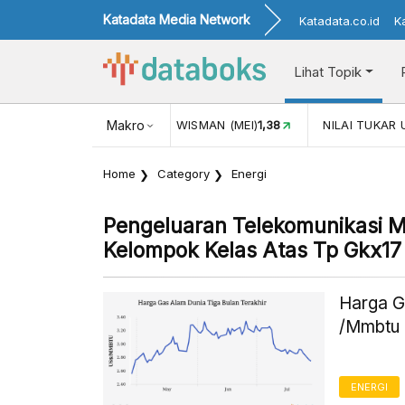
Katadata Media Network
Katadata.co.id
K
Lihat Topik
UL)
116,16
KUNJUNGAN WISMAN (MEI)
Makro
1,38
NILAI TUKAR U
Home
Category
Energi
Pengeluaran Telekomunikasi M
Kelompok Kelas Atas Tp Gkx17
Harga G
/Mmbtu 
ENERGI