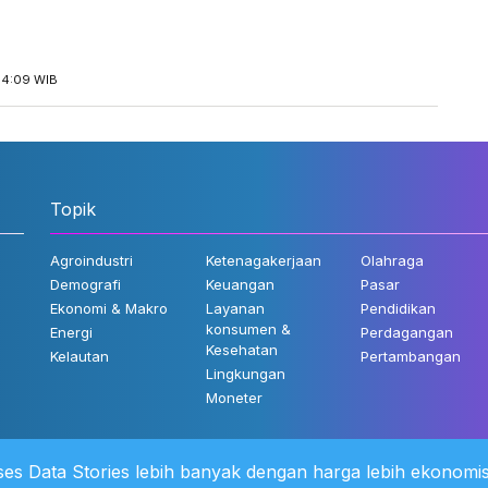
14:09 WIB
Topik
Agroindustri
Ketenagakerjaan
Olahraga
Demografi
Keuangan
Pasar
Ekonomi & Makro
Layanan
Pendidikan
konsumen &
Energi
Perdagangan
Kesehatan
Kelautan
Pertambangan
Lingkungan
Moneter
es Data Stories lebih banyak dengan harga lebih ekonomis
 Kami
©2022 Katadata. Hak cipta dili