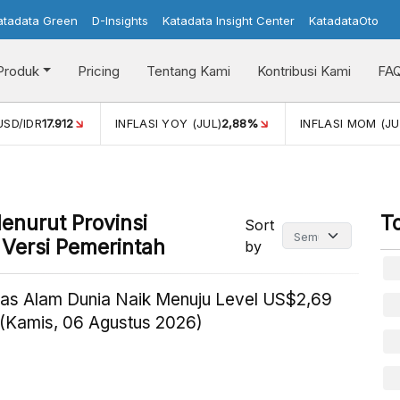
atadata Green
D-Insights
Katadata Insight Center
KatadataOto
Produk
Pricing
Tentang Kami
Kontribusi Kami
FA
SD/IDR
17.912
INFLASI YOY (JUL)
2,88%
INFLASI MOM (JUL
enurut Provinsi
T
Sort
 Versi Pemerintah
by
as Alam Dunia Naik Menuju Level US$2,69
(Kamis, 06 Agustus 2026)