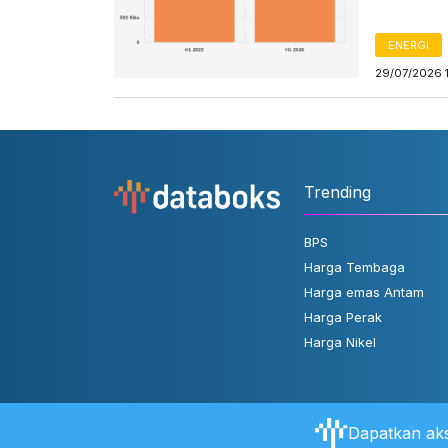
ENERGI
29/07/2026 
Trending
BPS
Harga Tembaga
Harga emas Antam
Harga Perak
Harga Nikel
Dapatkan aks
Tentang Databoks
Aturan Pengguna
FAQ
Hubungi