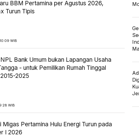
aru BBM Pertamina per Agustus 2026,
Mo
x Turun Tipis
Ge
Se
10:09 WIB
In
Ma
ik NPL Bank Umum bukan Lapangan Usaha
angga - untuk Pemilikan Rumah Tinggal
Ad
 2015-2025
Di
Kua
Je
9:28 WIB
i Migas Pertamina Hulu Energi Turun pada
r I 2026