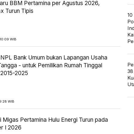
aru BBM Pertamina per Agustus 2026,
x Turun Tipis
10
Po
In
Ka
10:09 WIB
Pe
ik NPL Bank Umum bukan Lapangan Usaha
Pe
angga - untuk Pemilikan Rumah Tinggal
38
 2015-2025
Ku
Ut
9:28 WIB
i Migas Pertamina Hulu Energi Turun pada
r I 2026