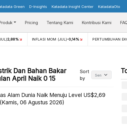
atadata Green
D-Insights
Katadata Insight Center
KatadataOto
Produk
Pricing
Tentang Kami
Kontribusi Kami
FA
2,88%
INFLASI MOM (JUL)
-0,14%
PERTUMBUHAN EKONO
strik Dan Bahan Bakar
T
Sort
an April Naik 0 15
by
as Alam Dunia Naik Menuju Level US$2,69
(Kamis, 06 Agustus 2026)