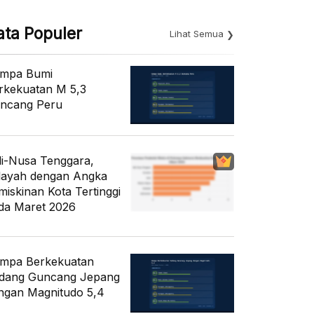
ata Populer
Lihat Semua
mpa Bumi
rkekuatan M 5,3
ncang Peru
li-Nusa Tenggara,
layah dengan Angka
miskinan Kota Tertinggi
da Maret 2026
mpa Berkekuatan
dang Guncang Jepang
ngan Magnitudo 5,4