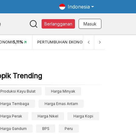
Indonesia
Q
Berlangganan
Masuk
MI
5,11%
PERTUMBUHAN EKONOMI (YOY) (Q1)
5,61%
PDB 
opik Trending
Produksi Kayu Bulat
Harga Minyak
Harga Tembaga
Harga Emas Antam
Harga Perak
Harga Nikel
Harga Kopi
Harga Gandum
BPS
Peru