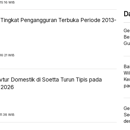
15:16 WIB
D
ik Tingkat Pengangguran Terbuka Periode 2013-
Ge
Be
Gu
16:21 WIB
Ba
Wi
tur Domestik di Soetta Turun Tipis pada
Ke
pa
 2026
Ge
Se
11:38 WIB
de