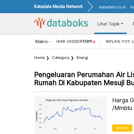
Katadata Media Network
Katadata.co.id
K
Lihat Topik
(MEI)
1,38
NILAI TUKAR USD/IDR
Makro
17.911
INFLASI YOY (JUL)
Home
Category
Energi
Pengeluaran Perumahan Air Li
Rumah Di Kabupaten Mesuji Bul
Harga G
/Mmbtu 
ENERGI