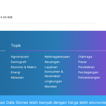
14:09 WIB
Topik
Agroindustri
Ketenagakerjaan
Olahraga
Demografi
Keuangan
Pasar
Ekonomi & Makro
Layanan
Pendidikan
konsumen &
Energi
Perdagangan
Kesehatan
Kelautan
Pertambangan
Lingkungan
Moneter
es Data Stories lebih banyak dengan harga lebih ekonomis
 Kami
©2022 Katadata. Hak cipta dili