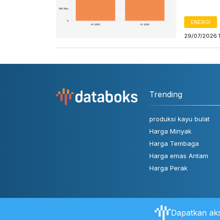
ENERGI
29/07/2026 
Trending
produksi kayu bulat
Harga Minyak
Harga Tembaga
Harga emas Antam
Harga Perak
Dapatkan aks
Tentang Databoks
Aturan Pengguna
FAQ
Hubungi