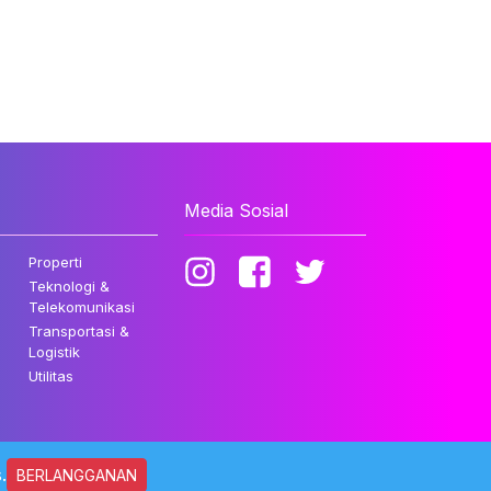
Media Sosial
Properti
Teknologi &
Telekomunikasi
Transportasi &
Logistik
Utilitas
.
BERLANGGANAN
ndungi Undang-undang.
Kebijakan Privasi
Disclaimer