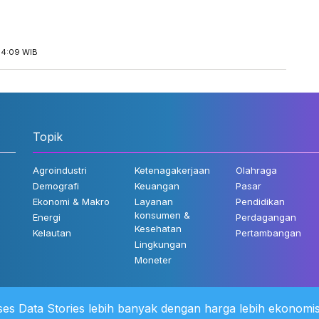
14:09 WIB
Topik
Agroindustri
Ketenagakerjaan
Olahraga
Demografi
Keuangan
Pasar
Ekonomi & Makro
Layanan
Pendidikan
konsumen &
Energi
Perdagangan
Kesehatan
Kelautan
Pertambangan
Lingkungan
Moneter
es Data Stories lebih banyak dengan harga lebih ekonomis
 Kami
©2022 Katadata. Hak cipta dili