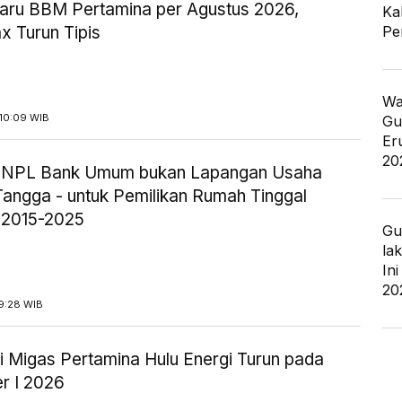
aru BBM Pertamina per Agustus 2026,
Ka
Pe
x Turun Tipis
Wa
10:09 WIB
Gu
Er
20
ik NPL Bank Umum bukan Lapangan Usaha
angga - untuk Pemilikan Rumah Tinggal
 2015-2025
Gu
la
In
20
9:28 WIB
i Migas Pertamina Hulu Energi Turun pada
r I 2026