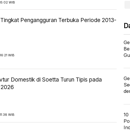
15:02 WIB
ik Tingkat Pengangguran Terbuka Periode 2013-
D
Ge
Be
Gu
16:21 WIB
Ge
tur Domestik di Soetta Turun Tipis pada
Se
 2026
de
10
11:38 WIB
Po
In