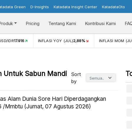
atadata Green
D-Insights
Katadata Insight Center
KatadataOto
Produk
Pricing
Tentang Kami
Kontribusi Kami
FA
INFLASI YOY (JUL)
2,88%
INFLASI MOM (JUL)
-0,14%
an Untuk Sabun Mandi
T
Sort
by
as Alam Dunia Sore Hari Diperdagangkan
 /Mmbtu (Jumat, 07 Agustus 2026)