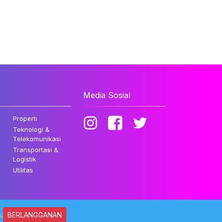
Media Sosial
Properti
Teknologi &
Telekomunikasi
Transportasi &
Logistik
Utilitas
.
BERLANGGANAN
ndungi Undang-undang.
Kebijakan Privasi
Disclaimer