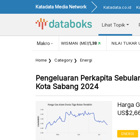
Katadata Media Network
Katadata.co.id
K
Lihat Topik
KUNJUNGAN WISMAN (MEI)
Makro
1,38
NILAI TUKAR USD/IDR
17.916
Home
Category
Energi
Pengeluaran Perkapita Sebul
Kota Sabang 2024
Harga G
US$2,66
ENERGI