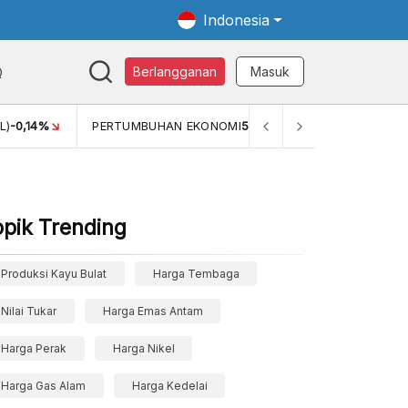
Indonesia
Q
Berlangganan
Masuk
PERTUMBUHAN EKONOMI
5,11%
PERTUMBUHAN EKONOMI (YOY)
opik Trending
Produksi Kayu Bulat
Harga Tembaga
Nilai Tukar
Harga Emas Antam
Harga Perak
Harga Nikel
Harga Gas Alam
Harga Kedelai