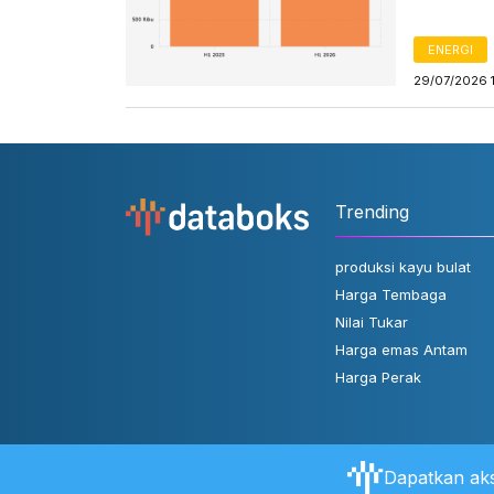
ENERGI
29/07/2026 
Trending
produksi kayu bulat
Harga Tembaga
Nilai Tukar
Harga emas Antam
Harga Perak
Dapatkan aks
Tentang Databoks
Aturan Pengguna
FAQ
Hubungi