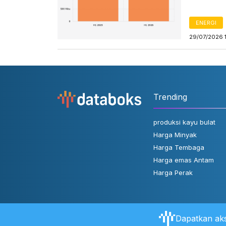
ENERGI
29/07/2026 
Trending
produksi kayu bulat
Harga Minyak
Harga Tembaga
Harga emas Antam
Harga Perak
Dapatkan aks
Tentang Databoks
Aturan Pengguna
FAQ
Hubungi