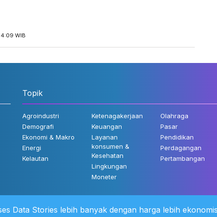
14:09 WIB
Topik
Agroindustri
Ketenagakerjaan
Olahraga
Demografi
Keuangan
Pasar
Ekonomi & Makro
Layanan
Pendidikan
konsumen &
Energi
Perdagangan
Kesehatan
Kelautan
Pertambangan
Lingkungan
Moneter
es Data Stories lebih banyak dengan harga lebih ekonomis
 Kami
©2022 Katadata. Hak cipta dili