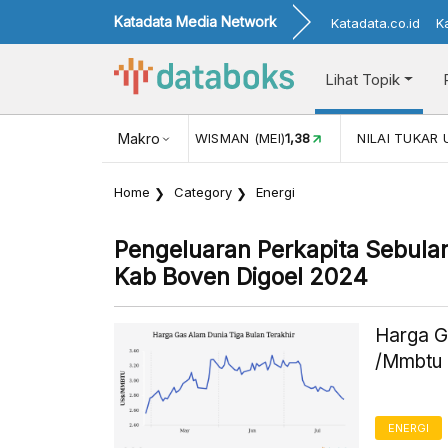
Katadata Media Network
Katadata.co.id
K
Lihat Topik
JUL)
116,16
KUNJUNGAN WISMAN (MEI)
Makro
1,38
NILAI TUKAR 
Home
Category
Energi
Pengeluaran Perkapita Sebul
Kab Boven Digoel 2024
Harga G
/Mmbtu 
ENERGI