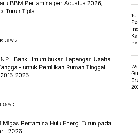
aru BBM Pertamina per Agustus 2026,
x Turun Tipis
10
Po
In
Ka
10:09 WIB
Pe
ik NPL Bank Umum bukan Lapangan Usaha
Wa
angga - untuk Pemilikan Rumah Tinggal
Gu
 2015-2025
Er
20
9:28 WIB
i Migas Pertamina Hulu Energi Turun pada
r I 2026