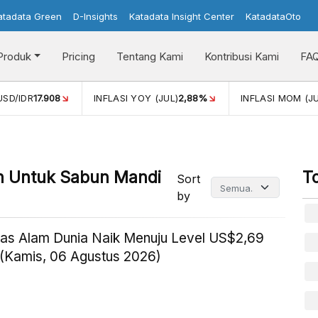
atadata Green
D-Insights
Katadata Insight Center
KatadataOto
Produk
Pricing
Tentang Kami
Kontribusi Kami
FA
USD/IDR
17.908
INFLASI YOY (JUL)
2,88%
INFLASI MOM (JU
an Untuk Sabun Mandi
T
Sort
by
as Alam Dunia Naik Menuju Level US$2,69
(Kamis, 06 Agustus 2026)