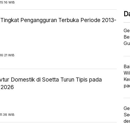
15:16 WIB
D
ik Tingkat Pengangguran Terbuka Periode 2013-
Ge
Be
Gu
16:21 WIB
Ba
Wi
tur Domestik di Soetta Turun Tipis pada
Ke
pa
 2026
Ge
Se
11:38 WIB
de