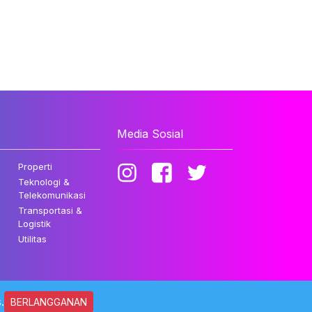
Media Sosial
Properti
Teknologi &
Telekomunikasi
Transportasi &
Logistik
Utilitas
.
BERLANGGANAN
ndungi Undang-undang.
Kebijakan Privasi
Disclaimer