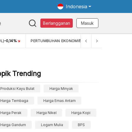
Indonesia
Q
Berlangganan
Masuk
L)
-0,14%
PERTUMBUHAN EKONOMI
5,11%
PERTUMBUHAN 
opik Trending
Produksi Kayu Bulat
Harga Minyak
Harga Tembaga
Harga Emas Antam
Harga Perak
Harga Nikel
Harga Kopi
Harga Gandum
Logam Mulia
BPS