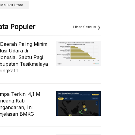
Maluku Utara
ata Populer
Lihat Semua
 Daerah Paling Minim
lusi Udara di
donesia, Sabtu Pagi
bupaten Tasikmalaya
ringkat 1
mpa Terkini 4,1 M
ncang Kab
ngandaran, Ini
njelasan BMKG