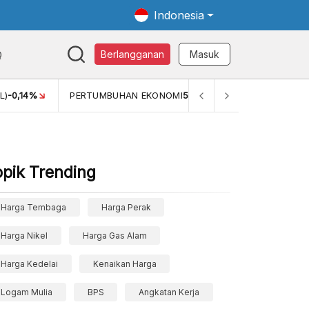
Indonesia
Q
Berlangganan
Masuk
L)
-0,14%
PERTUMBUHAN EKONOMI
5,11%
PERTUMBUHAN 
opik Trending
Harga Tembaga
Harga Perak
Harga Nikel
Harga Gas Alam
Harga Kedelai
Kenaikan Harga
Logam Mulia
BPS
Angkatan Kerja