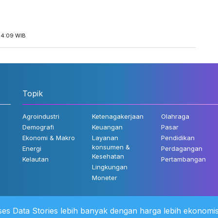
14:09 WIB
Topik
Agroindustri
Ketenagakerjaan
Olahraga
Demografi
Keuangan
Pasar
Ekonomi & Makro
Layanan
Pendidikan
konsumen &
Energi
Perdagangan
Kesehatan
Kelautan
Pertambangan
Lingkungan
Moneter
es Data Stories lebih banyak dengan harga lebih ekonomis
 Kami
©2022 Katadata. Hak cipta dili