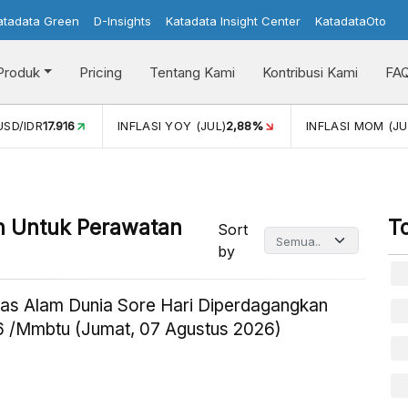
atadata Green
D-Insights
Katadata Insight Center
KatadataOto
Produk
Pricing
Tentang Kami
Kontribusi Kami
FA
USD/IDR
17.916
INFLASI YOY (JUL)
2,88%
INFLASI MOM (JU
n Untuk Perawatan
T
Sort
by
as Alam Dunia Sore Hari Diperdagangkan
 /Mmbtu (Jumat, 07 Agustus 2026)