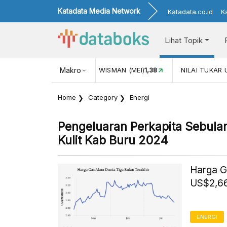
Katadata Media Network
Katadata.co.id
K
Lihat Topik
JUL)
116,16
KUNJUNGAN WISMAN (MEI)
Makro
1,38
NILAI TUKAR 
Home
Category
Energi
Pengeluaran Perkapita Sebula
Kulit Kab Buru 2024
Harga G
US$2,66
ENERGI