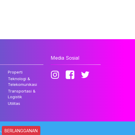
Media Sosial
Properti
Teknologi &
Telekomunikasi
Transportasi &
Logistik
Utilitas
.
BERLANGGANAN
ndungi Undang-undang.
Kebijakan Privasi
Disclaimer