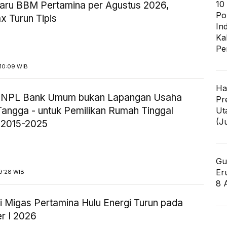
10
aru BBM Pertamina per Agustus 2026,
Po
x Turun Tipis
In
Ka
Pe
10:09 WIB
Ha
ik NPL Bank Umum bukan Lapangan Usaha
Pr
angga - untuk Pemilikan Rumah Tinggal
Ut
(J
 2015-2025
Gu
Er
9:28 WIB
8 
i Migas Pertamina Hulu Energi Turun pada
r I 2026