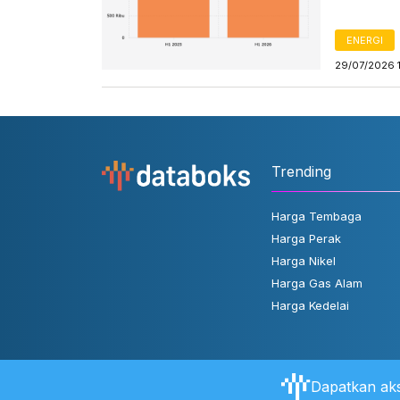
ENERGI
29/07/2026 
Trending
Harga Tembaga
Harga Perak
Harga Nikel
Harga Gas Alam
Harga Kedelai
Dapatkan aks
Tentang Databoks
Aturan Pengguna
FAQ
Hubungi