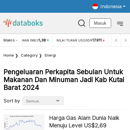
Indonesia
Masuk
Makro
1,38
17.911
WISMAN (MEI)
NILAI TUKAR USD/IDR
INFLASI YOY (JUL)
Home
Category
Energi
Pengeluaran Perkapita Sebulan Untuk
Makanan Dan Minuman Jadi Kab Kutai
Barat 2024
Sort by
Harga Gas Alam Dunia Naik
Menuju Level US$2,69