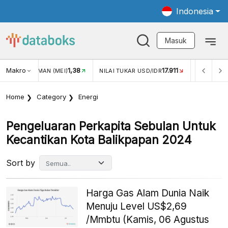
Indonesia
Masuk
Makro
17.911
2,88%
NILAI TUKAR USD/IDR
INFLASI YOY (JUL)
INFLASI 
Home
Category
Energi
Pengeluaran Perkapita Sebulan Untuk
Kecantikan Kota Balikpapan 2024
Sort by
Harga Gas Alam Dunia Naik
Menuju Level US$2,69
/Mmbtu (Kamis, 06 Agustus