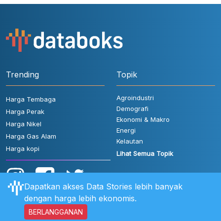
Trending
Topik
Agroindustri
Harga Tembaga
Demografi
Harga Perak
Ekonomi & Makro
Harga Nikel
Energi
Harga Gas Alam
Kelautan
Harga kopi
Lihat Semua Topik
Dapatkan akses Data Stories lebih banyak
dengan harga lebih ekonomis.
BERLANGGANAN
Aturan Pengguna
FAQ
Hubungi Kami
Kebijakan Privasi
Disclaimer