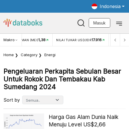
Indonesia
Masuk
Makro
1,38
17.916
JUNGAN WISMAN (MEI)
NILAI TUKAR USD/IDR
INFLASI Y
Home
Category
Energi
Pengeluaran Perkapita Sebulan Besar
Untuk Rokok Dan Tembakau Kab
Sumedang 2024
Sort by
Harga Gas Alam Dunia Naik
Menuju Level US$2,66