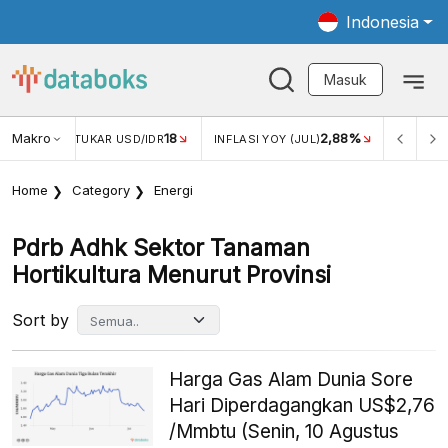
Indonesia
Masuk
Makro
18
2,88%
-0,1
KAR USD/IDR
INFLASI YOY (JUL)
INFLASI MOM (JUL)
Home
Category
Energi
Pdrb Adhk Sektor Tanaman
Hortikultura Menurut Provinsi
Sort by
Harga Gas Alam Dunia Sore
Hari Diperdagangkan US$2,76
/Mmbtu (Senin, 10 Agustus