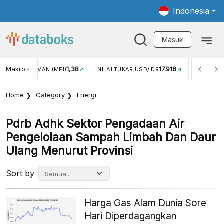
Indonesia
Masuk
Makro
1,38
17.916
JUNGAN WISMAN (MEI)
NILAI TUKAR USD/IDR
INFLASI Y
Home
Category
Energi
Pdrb Adhk Sektor Pengadaan Air
Pengelolaan Sampah Limbah Dan Daur
Ulang Menurut Provinsi
Sort by
Harga Gas Alam Dunia Sore
Hari Diperdagangkan