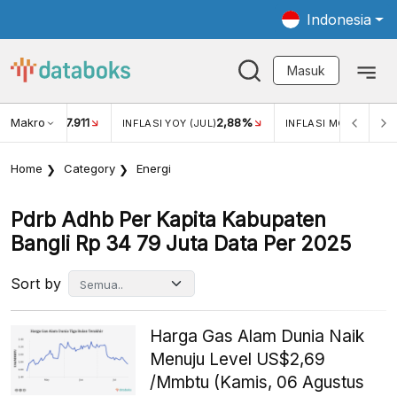
Indonesia
Masuk
Makro
17.911
2,88%
-0
KAR USD/IDR
INFLASI YOY (JUL)
INFLASI MOM (JUL)
Home
Category
Energi
Pdrb Adhb Per Kapita Kabupaten
Bangli Rp 34 79 Juta Data Per 2025
Sort by
Harga Gas Alam Dunia Naik
Menuju Level US$2,69
/Mmbtu (Kamis, 06 Agustus