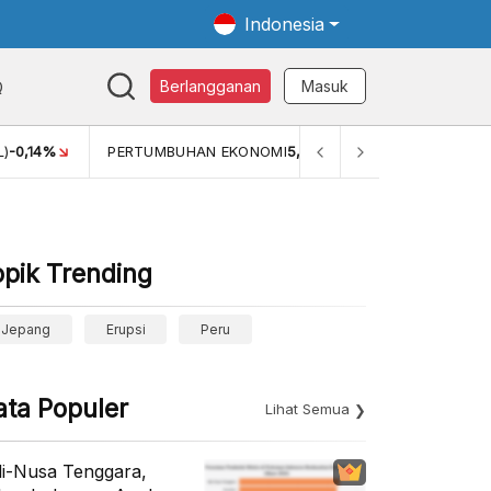
Indonesia
Q
Berlangganan
Masuk
L)
-0,14%
PERTUMBUHAN EKONOMI
5,11%
PERTUMBUHAN E
opik Trending
Jepang
Erupsi
Peru
ata Populer
Lihat Semua
li-Nusa Tenggara,