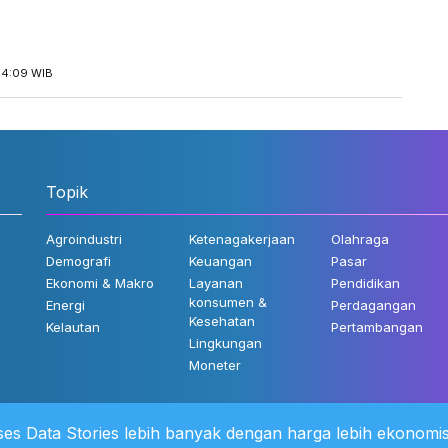
14:09 WIB
Topik
Agroindustri
Ketenagakerjaan
Olahraga
Demografi
Keuangan
Pasar
Ekonomi & Makro
Layanan
Pendidikan
konsumen &
Energi
Perdagangan
Kesehatan
Kelautan
Pertambangan
Lingkungan
Moneter
es Data Stories lebih banyak dengan harga lebih ekonomis
 Kami
©2022 Katadata. Hak cipta dili