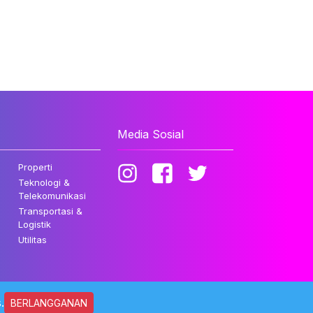
Media Sosial
Properti
Teknologi &
Telekomunikasi
Transportasi &
Logistik
Utilitas
.
BERLANGGANAN
ndungi Undang-undang.
Kebijakan Privasi
Disclaimer