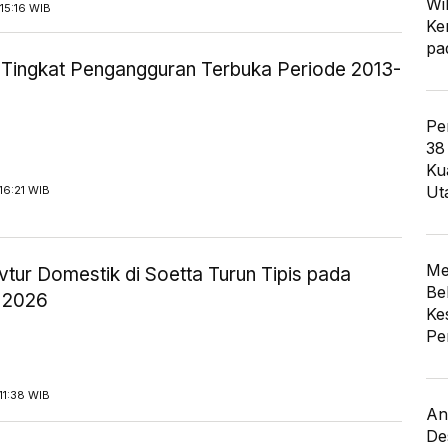
Wi
15:16 WIB
Ke
pa
ik Tingkat Pengangguran Terbuka Periode 2013-
Pe
38
Ku
Ut
16:21 WIB
Me
tur Domestik di Soetta Turun Tipis pada
Be
 2026
Ke
Pe
11:38 WIB
An
De