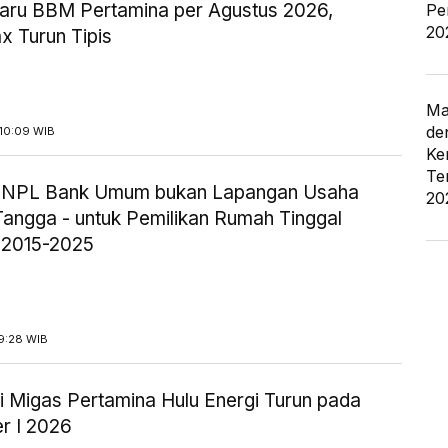
aru BBM Pertamina per Agustus 2026,
Pe
20
x Turun Tipis
Ma
de
10:09 WIB
Ke
Te
ik NPL Bank Umum bukan Lapangan Usaha
20
angga - untuk Pemilikan Rumah Tinggal
 2015-2025
9:28 WIB
i Migas Pertamina Hulu Energi Turun pada
r I 2026