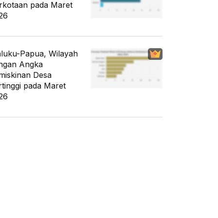
rkotaan pada Maret
26
luku-Papua, Wilayah
ngan Angka
miskinan Desa
rtinggi pada Maret
26