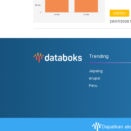
ENERGI
29/07/2026 
Trending
Jepang
erupsi
Peru
Dapatkan aks
Tentang Databoks
Aturan Pengguna
FAQ
Hubungi