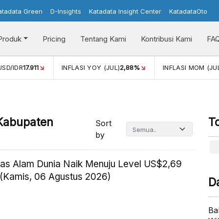
atadata Green
D-Insights
Katadata Insight Center
KatadataOto
Produk
Pricing
Tentang Kami
Kontribusi Kami
FA
USD/IDR
17.911
INFLASI YOY (JUL)
2,88%
INFLASI MOM (JU
 Kabupaten
T
Sort
by
as Alam Dunia Naik Menuju Level US$2,69
(Kamis, 06 Agustus 2026)
D
Ba