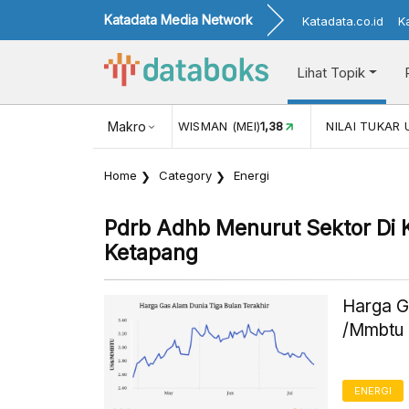
Katadata Media Network
Katadata.co.id
K
Lihat Topik
JUL)
116,16
KUNJUNGAN WISMAN (MEI)
Makro
1,38
NILAI TUKAR 
Home
Category
Energi
Pdrb Adhb Menurut Sektor Di
Ketapang
Harga G
/Mmbtu 
ENERGI