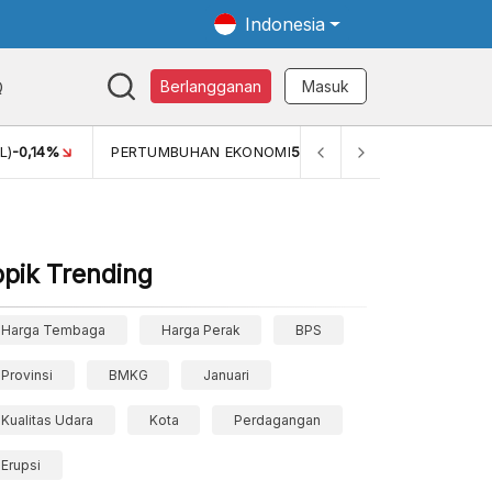
Indonesia
Q
Berlangganan
Masuk
L)
-0,14%
PERTUMBUHAN EKONOMI
5,11%
PERTUMBUHAN 
opik Trending
Harga Tembaga
Harga Perak
BPS
Provinsi
BMKG
Januari
Kualitas Udara
Kota
Perdagangan
Erupsi