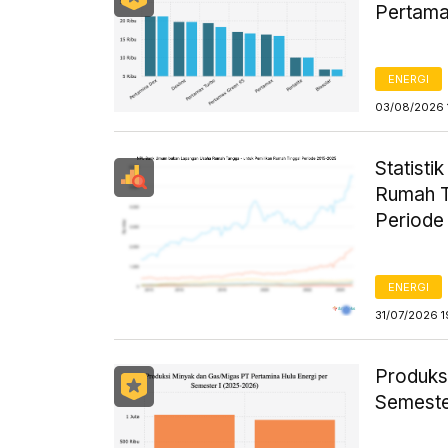
Pertama
ENERGI
03/08/2026 
Statist
Rumah T
Periode
ENERGI
31/07/2026 1
Produks
Semeste