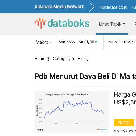
Katadata Media Network
Katadata.co.id
K
Lihat Topik
JUL)
116,16
KUNJUNGAN WISMAN (MEI)
Makro
1,38
NILAI TUKAR 
Home
Category
Energi
Pdb Menurut Daya Beli Di Mal
Harga G
US$2,66
ENERGI
07/08/2026 