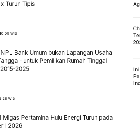
x Turun Tipis
Ag
Ch
10:09 WIB
Te
20
ik NPL Bank Umum bukan Lapangan Usaha
angga - untuk Pemilikan Rumah Tinggal
 2015-2025
In
Pe
In
9:28 WIB
i Migas Pertamina Hulu Energi Turun pada
r I 2026