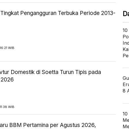
ik Tingkat Pengangguran Terbuka Periode 2013-
D
10
Po
In
16:21 WIB
Ka
Pe
tur Domestik di Soetta Turun Tipis pada
Gu
 2026
Er
8 
11:38 WIB
10
Me
aru BBM Pertamina per Agustus 2026,
Me