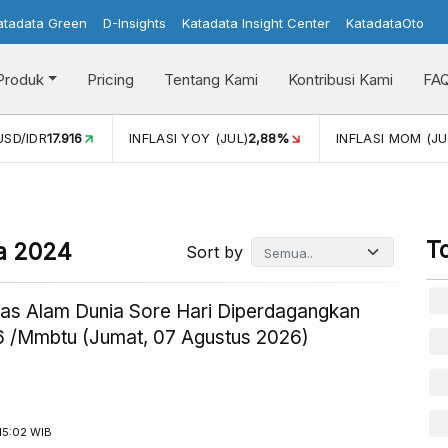
atadata Green
D-Insights
Katadata Insight Center
KatadataOto
Produk
Pricing
Tentang Kami
Kontribusi Kami
FA
USD/IDR
17.916
INFLASI YOY (JUL)
2,88%
INFLASI MOM (JU
T
ta 2024
Sort by
as Alam Dunia Sore Hari Diperdagangkan
 /Mmbtu (Jumat, 07 Agustus 2026)
15:02 WIB