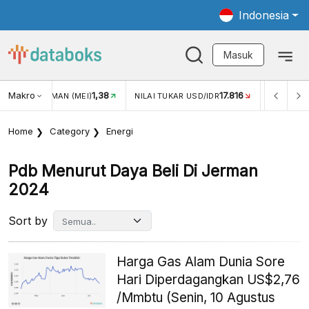
Indonesia
Masuk
1,38
Makro
17.816
2,88%
)
NILAI TUKAR USD/IDR
INFLASI YOY (JUL)
Home
Category
Energi
Pdb Menurut Daya Beli Di Jerman
2024
Sort by
Harga Gas Alam Dunia Sore
Hari Diperdagangkan US$2,76
/Mmbtu (Senin, 10 Agustus