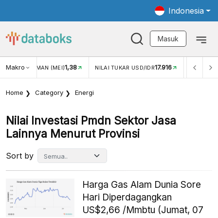
Indonesia
Masuk
Makro
1,38
17.916
2,88%
(MEI)
NILAI TUKAR USD/IDR
INFLASI YOY (JUL)
Home
Category
Energi
Nilai Investasi Pmdn Sektor Jasa
Lainnya Menurut Provinsi
Sort by
Harga Gas Alam Dunia Sore
Hari Diperdagangkan
US$2,66 /Mmbtu (Jumat, 07