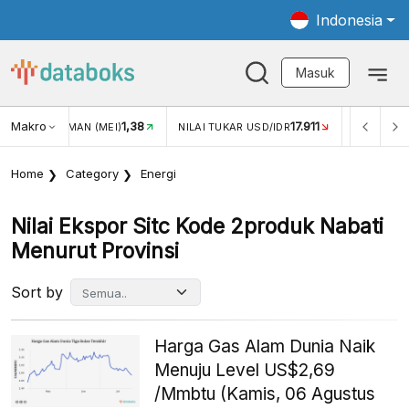
Indonesia
Masuk
8
Makro
17.911
2,88%
NILAI TUKAR USD/IDR
INFLASI YOY (JUL)
INFL
Home
Category
Energi
Nilai Ekspor Sitc Kode 2produk Nabati
Menurut Provinsi
Sort by
Harga Gas Alam Dunia Naik
Menuju Level US$2,69
/Mmbtu (Kamis, 06 Agustus