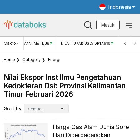
Indonesia
Masuk
Makro
1,38
17.916
JUNGAN WISMAN (MEI)
NILAI TUKAR USD/IDR
INFLASI Y
Home
Category
Energi
Nilai Ekspor Inst Ilmu Pengetahuan
Kedokteran Dsb Provinsi Kalimantan
Timur Februari 2026
Sort by
Harga Gas Alam Dunia Sore
Hari Diperdagangkan