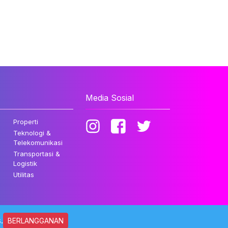
Media Sosial
Properti
Teknologi &
Telekomunikasi
Transportasi &
Logistik
Utilitas
.
BERLANGGANAN
ndungi Undang-undang.
Kebijakan Privasi
Disclaimer