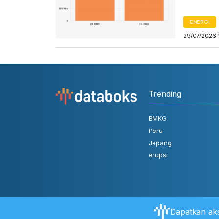
ENERGI
29/07/2026 
Trending
BMKG
Peru
Jepang
erupsi
Dapatkan aks
Tentang Databoks
Aturan Pengguna
FAQ
Hubungi