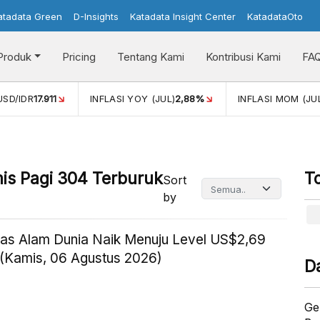
atadata Green
D-Insights
Katadata Insight Center
KatadataOto
Produk
Pricing
Tentang Kami
Kontribusi Kami
FA
USD/IDR
17.911
INFLASI YOY (JUL)
2,88%
INFLASI MOM (JU
is Pagi 304 Terburuk
T
Sort
by
as Alam Dunia Naik Menuju Level US$2,69
(Kamis, 06 Agustus 2026)
D
Ge