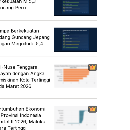
rkekuatan M 5,3
ncang Peru
mpa Berkekuatan
dang Guncang Jepang
ngan Magnitudo 5,4
li-Nusa Tenggara,
layah dengan Angka
miskinan Kota Tertinggi
da Maret 2026
rtumbuhan Ekonomi
 Provinsi Indonesia
artal II 2026, Maluku
ara Tertinggi