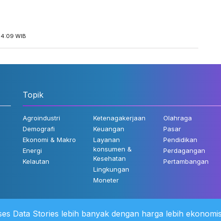
14:09 WIB
Topik
Agroindustri
Ketenagakerjaan
Olahraga
Demografi
Keuangan
Pasar
Ekonomi & Makro
Layanan
Pendidikan
konsumen &
Energi
Perdagangan
Kesehatan
Kelautan
Pertambangan
Lingkungan
Moneter
es Data Stories lebih banyak dengan harga lebih ekonomis
 Kami
©2022 Katadata. Hak cipta dili