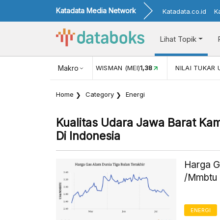
Katadata Media Network
Katadata.co.id
K
Lihat Topik
JUL)
116,16
KUNJUNGAN WISMAN (MEI)
Makro
1,38
NILAI TUKAR 
Home
Category
Energi
Kualitas Udara Jawa Barat Kam
Di Indonesia
Harga G
/Mmbtu 
ENERGI