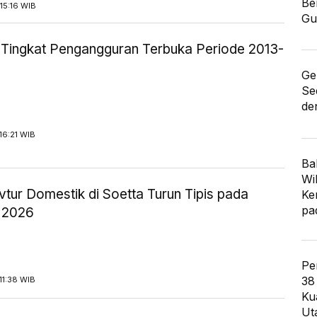
Be
15:16 WIB
Gu
ik Tingkat Pengangguran Terbuka Periode 2013-
Ge
Se
de
16:21 WIB
Ba
Wi
tur Domestik di Soetta Turun Tipis pada
Ke
pa
 2026
Pe
38
11:38 WIB
Ku
Ut