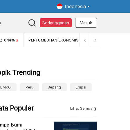
Indonesia
Q
Berlangganan
Masuk
L)
-0,14%
PERTUMBUHAN EKONOMI
5,11%
PERTUMBUHAN E
opik Trending
BMKG
Peru
Jepang
Erupsi
ata Populer
Lihat Semua
mpa Bumi