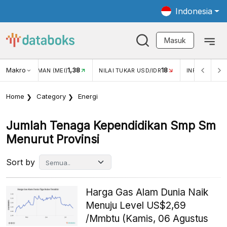
Indonesia
Masuk
Makro
1,38
18
JUNGAN WISMAN (MEI)
NILAI TUKAR USD/IDR
INFLASI YOY 
Home
Category
Energi
Jumlah Tenaga Kependidikan Smp Sm
Menurut Provinsi
Sort by
Harga Gas Alam Dunia Naik
Menuju Level US$2,69
/Mmbtu (Kamis, 06 Agustus