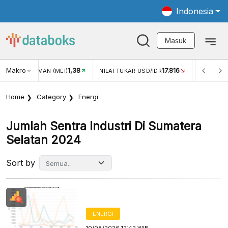
Indonesia
Masuk
Makro
1,38
17.816
N WISMAN (MEI)
NILAI TUKAR USD/IDR
INFLASI YOY (J
Home
Category
Energi
Jumlah Sentra Industri Di Sumatera
Selatan 2024
Sort by
ENERGI