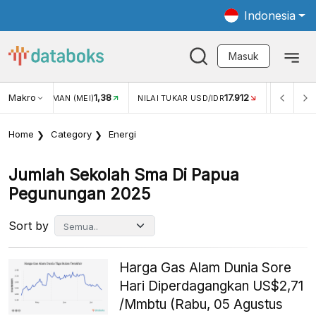
Indonesia
Masuk
Makro
1,38
17.912
2,88%
(MEI)
NILAI TUKAR USD/IDR
INFLASI YOY (JUL)
Home
Category
Energi
Jumlah Sekolah Sma Di Papua
Pegunungan 2025
Sort by
Harga Gas Alam Dunia Sore
Hari Diperdagangkan US$2,71
/Mmbtu (Rabu, 05 Agustus