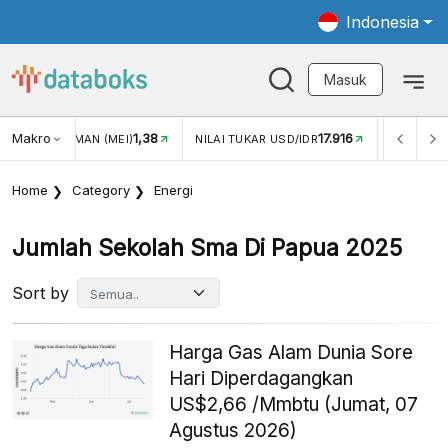
Indonesia
Masuk
Makro
1,38
17.916
JUNGAN WISMAN (MEI)
NILAI TUKAR USD/IDR
INFLASI Y
Home
Category
Energi
Jumlah Sekolah Sma Di Papua 2025
Sort by
Harga Gas Alam Dunia Sore
Hari Diperdagangkan
US$2,66 /Mmbtu (Jumat, 07
Agustus 2026)