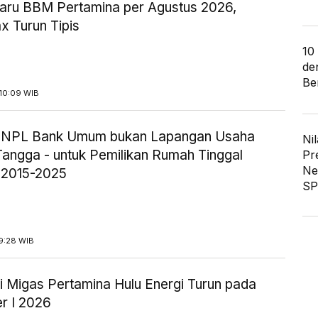
aru BBM Pertamina per Agustus 2026,
x Turun Tipis
10
de
Ber
10:09 WIB
ik NPL Bank Umum bukan Lapangan Usaha
Nil
angga - untuk Pemilikan Rumah Tinggal
Pr
Ne
 2015-2025
SP
9:28 WIB
i Migas Pertamina Hulu Energi Turun pada
r I 2026