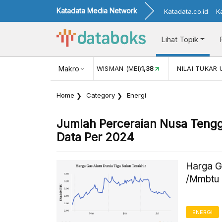
Katadata Media Network
Katadata.co.id
K
Lihat Topik
 (MEI)
1,38
NILAI TUKAR USD/IDR
Makro
17.916
INFLASI YOY (JUL
Home
Category
Energi
Jumlah Perceraian Nusa Tengg
Data Per 2024
Harga G
/Mmbtu 
ENERGI