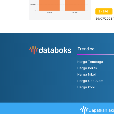
ENERGI
29/07/2026 
Trending
Harga Tembaga
Harga Perak
Harga Nikel
Harga Gas Alam
Harga kopi
Dapatkan aks
Tentang Databoks
Aturan Pengguna
FAQ
Hubungi