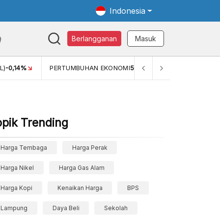
Indonesia
Q
Berlangganan
Masuk
OMI
5,11%
PERTUMBUHAN EKONOMI (YOY) (Q1)
5,61%
PDB
opik Trending
Harga Tembaga
Harga Perak
Harga Nikel
Harga Gas Alam
Harga Kopi
Kenaikan Harga
BPS
Lampung
Daya Beli
Sekolah