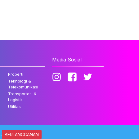
Media Sosial
Properti
Teknologi &
Telekomunikasi
Transportasi &
Logistik
Utilitas
.
BERLANGGANAN
ndungi Undang-undang.
Kebijakan Privasi
Disclaimer