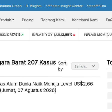
atadata Green
D-Insights
Katadata Insight Center
KatadataOto
Produk
Pricing
Tentang Kami
Kontribusi Kami
FA
)
2,88%
INFLASI MOM (JUL)
-0,14%
PERTUMBUHAN EKON
ara Barat 207 Kasus
T
Sort
by
as Alam Dunia Naik Menuju Level US$2,66
(Jumat, 07 Agustus 2026)