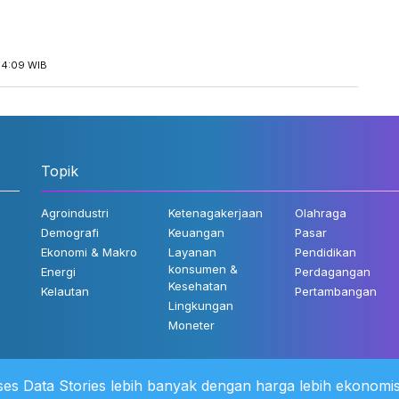
14:09 WIB
Topik
Agroindustri
Ketenagakerjaan
Olahraga
Demografi
Keuangan
Pasar
Ekonomi & Makro
Layanan
Pendidikan
konsumen &
Energi
Perdagangan
Kesehatan
Kelautan
Pertambangan
Lingkungan
Moneter
es Data Stories lebih banyak dengan harga lebih ekonomis
 Kami
©2022 Katadata. Hak cipta dili