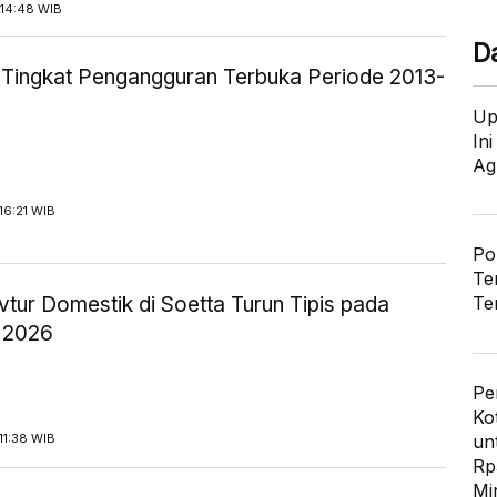
14:48 WIB
D
ik Tingkat Pengangguran Terbuka Periode 2013-
Up
In
Ag
16:21 WIB
Po
Te
tur Domestik di Soetta Turun Tipis pada
Te
 2026
Pe
Ko
un
11:38 WIB
Rp
Mi