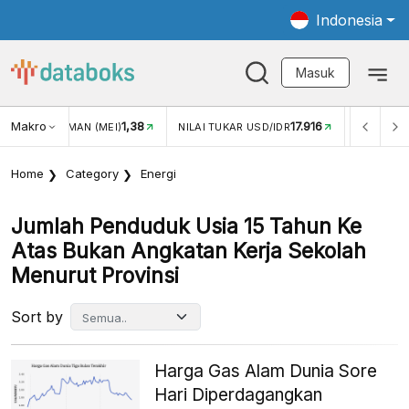
Indonesia
Masuk
Makro
1,38
17.916
JUNGAN WISMAN (MEI)
NILAI TUKAR USD/IDR
INFLASI Y
Home
Category
Energi
Jumlah Penduduk Usia 15 Tahun Ke
Atas Bukan Angkatan Kerja Sekolah
Menurut Provinsi
Sort by
Harga Gas Alam Dunia Sore
Hari Diperdagangkan