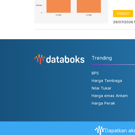
ENERGI
29/07/2026 
Trending
BPS
Harga Tembaga
Nilai Tukar
Harga emas Antam
Harga Perak
Dapatkan aks
Tentang Databoks
Aturan Pengguna
FAQ
Hubungi