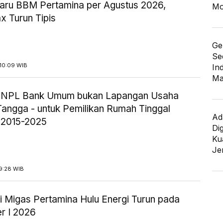
aru BBM Pertamina per Agustus 2026,
Mo
x Turun Tipis
Ge
Se
10:09 WIB
In
Ma
ik NPL Bank Umum bukan Lapangan Usaha
angga - untuk Pemilikan Rumah Tinggal
Ad
 2015-2025
Di
Kua
Je
9:28 WIB
i Migas Pertamina Hulu Energi Turun pada
r I 2026