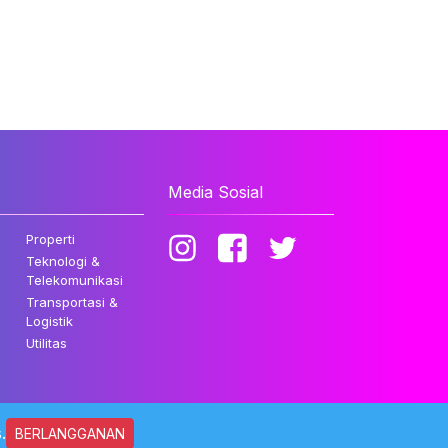
Media Sosial
Properti
Teknologi &
Telekomunikasi
Transportasi &
Logistik
Utilitas
.
BERLANGGANAN
ndungi Undang-undang.
Kebijakan Privasi
Disclaimer