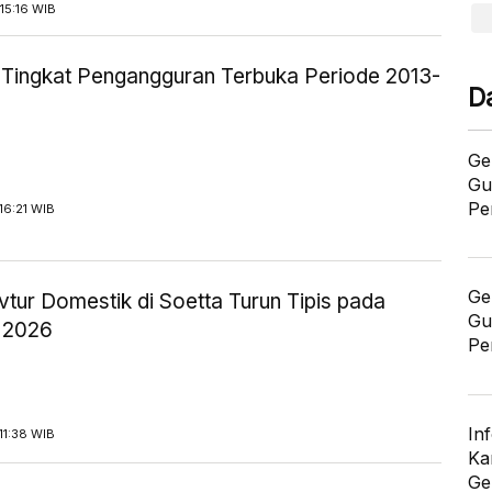
15:16 WIB
ik Tingkat Pengangguran Terbuka Periode 2013-
D
Ge
Gu
Pe
16:21 WIB
Ge
tur Domestik di Soetta Turun Tipis pada
Gu
 2026
Pe
In
11:38 WIB
Ka
Ge