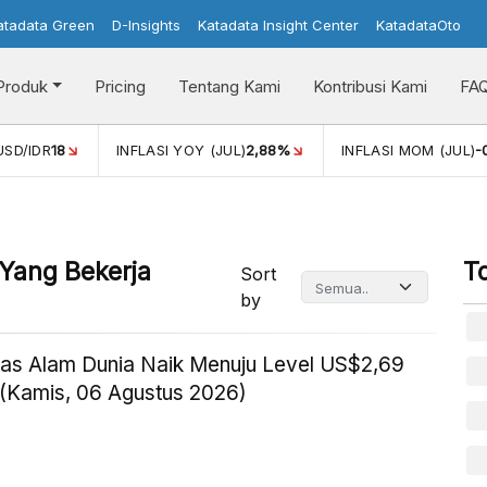
atadata Green
D-Insights
Katadata Insight Center
KatadataOto
Produk
Pricing
Tentang Kami
Kontribusi Kami
FA
USD/IDR
18
INFLASI YOY (JUL)
2,88%
INFLASI MOM (JUL)
-
Yang Bekerja
T
Sort
by
as Alam Dunia Naik Menuju Level US$2,69
(Kamis, 06 Agustus 2026)