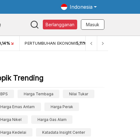
Indonesia
Q
Berlangganan
Masuk
0,14%
PERTUMBUHAN EKONOMI
5,11%
PERTUMBUHAN EKO
opik Trending
BPS
Harga Tembaga
Nilai Tukar
Harga Emas Antam
Harga Perak
Harga Nikel
Harga Gas Alam
Harga Kedelai
Katadata Insight Center