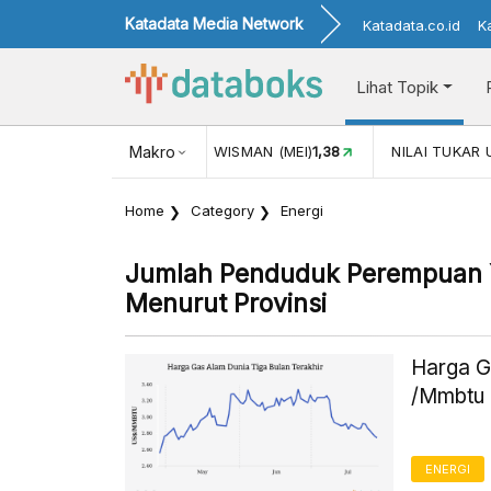
Katadata Media Network
Katadata.co.id
K
Lihat Topik
JUL)
116,16
KUNJUNGAN WISMAN (MEI)
Makro
1,38
NILAI TUKAR 
Home
Category
Energi
Jumlah Penduduk Perempuan 
Menurut Provinsi
Harga G
/Mmbtu 
ENERGI