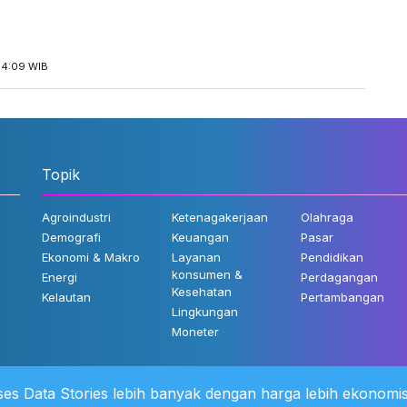
14:09 WIB
Topik
Agroindustri
Ketenagakerjaan
Olahraga
Demografi
Keuangan
Pasar
Ekonomi & Makro
Layanan
Pendidikan
konsumen &
Energi
Perdagangan
Kesehatan
Kelautan
Pertambangan
Lingkungan
Moneter
es Data Stories lebih banyak dengan harga lebih ekonomis
 Kami
©2022 Katadata. Hak cipta dili