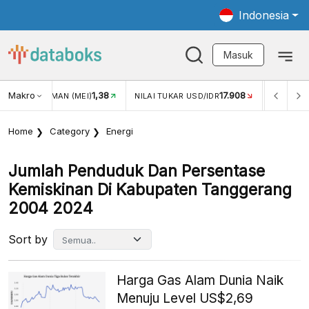
Indonesia
Masuk
Makro
1,38
17.908
JUNGAN WISMAN (MEI)
NILAI TUKAR USD/IDR
INFLASI 
Home
Category
Energi
Jumlah Penduduk Dan Persentase
Kemiskinan Di Kabupaten Tanggerang
2004 2024
Sort by
Harga Gas Alam Dunia Naik
Menuju Level US$2,69