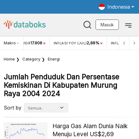
Indonesia
Masuk
Makro
17.908
2,88%
-
KAR USD/IDR
INFLASI YOY (JUL)
INFLASI MOM (JUL)
Home
Category
Energi
Jumlah Penduduk Dan Persentase
Kemiskinan Di Kabupaten Murung
Raya 2004 2024
Sort by
Harga Gas Alam Dunia Naik
Menuju Level US$2,69