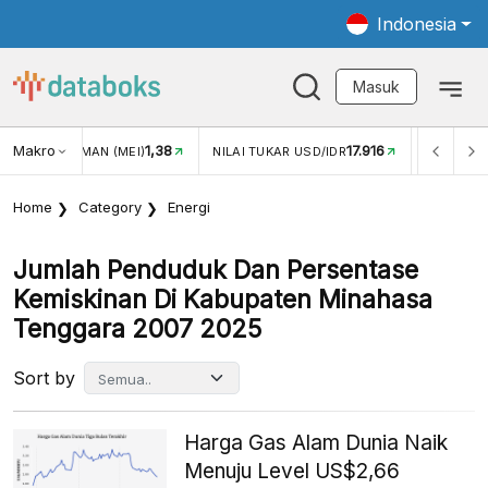
Indonesia
Masuk
Makro
1,38
17.916
GAN WISMAN (MEI)
NILAI TUKAR USD/IDR
INFLASI YOY 
Home
Category
Energi
Jumlah Penduduk Dan Persentase
Kemiskinan Di Kabupaten Minahasa
Tenggara 2007 2025
Sort by
Harga Gas Alam Dunia Naik
Menuju Level US$2,66