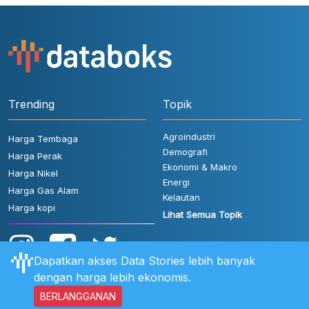
Trending
Topik
Agroindustri
Harga Tembaga
Demografi
Harga Perak
Ekonomi & Makro
Harga Nikel
Energi
Harga Gas Alam
Kelautan
Harga kopi
Lihat Semua Topik
Dapatkan akses Data Stories lebih banyak
dengan harga lebih ekonomis.
BERLANGGANAN
Aturan Pengguna
FAQ
Hubungi Kami
Kebijakan Privasi
Disclaimer