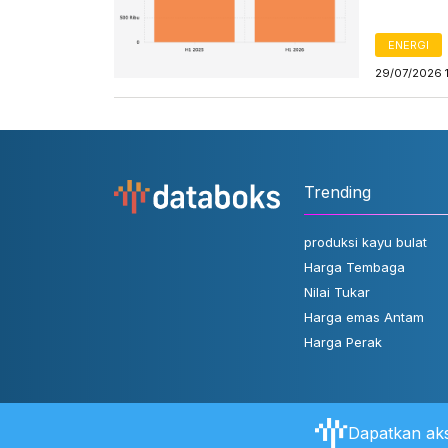
ENERGI
29/07/2026 
Trending
produksi kayu bulat
Harga Tembaga
Nilai Tukar
Harga emas Antam
Harga Perak
Dapatkan aks
Tentang Databoks
Aturan Pengguna
FAQ
Hubungi