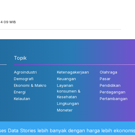
14:09 WIB
Topik
Agroindustri
Ketenagakerjaan
Olahraga
Demografi
Keuangan
Pasar
Ekonomi & Makro
Layanan
Pendidikan
konsumen &
Energi
Perdagangan
Kesehatan
Kelautan
Pertambangan
Lingkungan
Moneter
es Data Stories lebih banyak dengan harga lebih ekonomis
 Kami
©2022 Katadata. Hak cipta dili