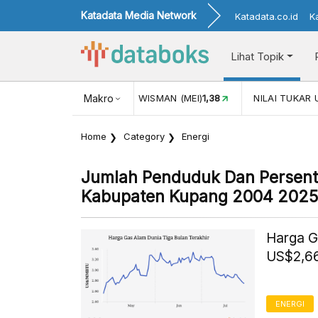
Katadata Media Network
Katadata.co.id
K
Lihat Topik
JUL)
116,16
KUNJUNGAN WISMAN (MEI)
Makro
1,38
NILAI TUKAR 
Home
Category
Energi
Jumlah Penduduk Dan Persent
Kabupaten Kupang 2004 2025
Harga G
US$2,66
ENERGI