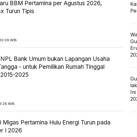
aru BBM Pertamina per Agustus 2026,
Ka
Pe
x Turun Tipis
Wa
10:09 WIB
Gu
Er
20
ik NPL Bank Umum bukan Lapangan Usaha
angga - untuk Pemilikan Rumah Tinggal
 2015-2025
Gu
la
In
20
9:28 WIB
i Migas Pertamina Hulu Energi Turun pada
r I 2026