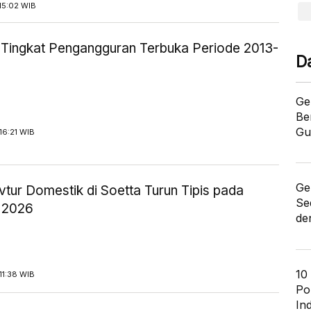
15:02 WIB
ik Tingkat Pengangguran Terbuka Periode 2013-
D
Ge
Be
Gu
16:21 WIB
Ge
tur Domestik di Soetta Turun Tipis pada
Se
 2026
de
10
11:38 WIB
Po
In