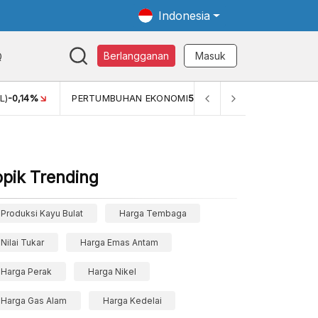
Indonesia
Q
Berlangganan
Masuk
L)
-0,14%
PERTUMBUHAN EKONOMI
5,11%
PERTUMBUHAN 
opik Trending
Produksi Kayu Bulat
Harga Tembaga
Nilai Tukar
Harga Emas Antam
Harga Perak
Harga Nikel
Harga Gas Alam
Harga Kedelai