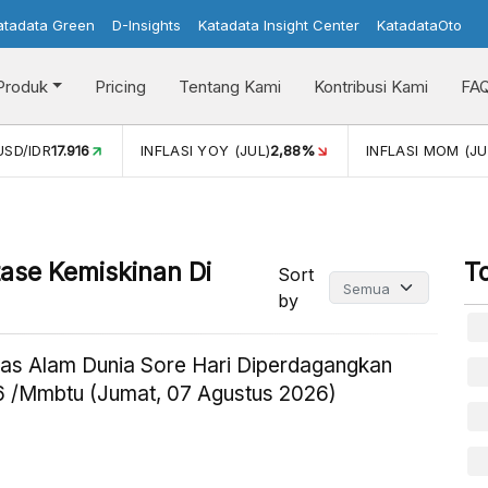
atadata Green
D-Insights
Katadata Insight Center
KatadataOto
Produk
Pricing
Tentang Kami
Kontribusi Kami
FA
USD/IDR
17.916
INFLASI YOY (JUL)
2,88%
INFLASI MOM (JU
ase Kemiskinan Di
T
Sort
by
as Alam Dunia Sore Hari Diperdagangkan
 /Mmbtu (Jumat, 07 Agustus 2026)