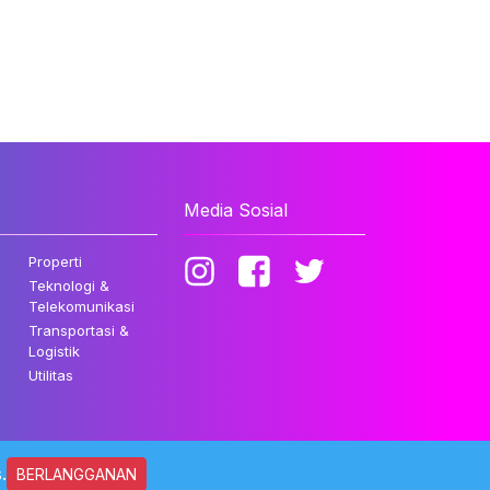
Media Sosial
Properti
Teknologi &
Telekomunikasi
Transportasi &
Logistik
Utilitas
.
BERLANGGANAN
ndungi Undang-undang.
Kebijakan Privasi
Disclaimer