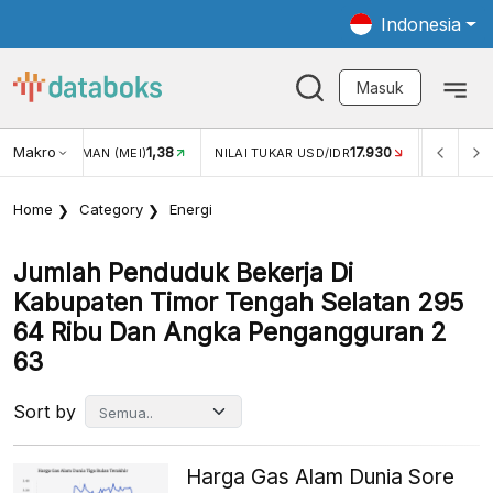
Indonesia
Masuk
Makro
1,38
17.930
WISMAN (MEI)
NILAI TUKAR USD/IDR
INFLASI YOY (JUL)
Home
Category
Energi
Jumlah Penduduk Bekerja Di
Kabupaten Timor Tengah Selatan 295
64 Ribu Dan Angka Pengangguran 2
63
Sort by
Harga Gas Alam Dunia Sore