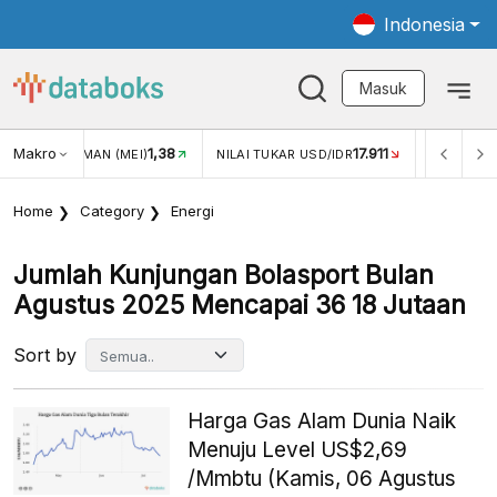
Indonesia
Masuk
Makro
1,38
17.911
JUNGAN WISMAN (MEI)
NILAI TUKAR USD/IDR
INFLASI Y
Home
Category
Energi
Jumlah Kunjungan Bolasport Bulan
Agustus 2025 Mencapai 36 18 Jutaan
Sort by
Harga Gas Alam Dunia Naik
Menuju Level US$2,69
/Mmbtu (Kamis, 06 Agustus