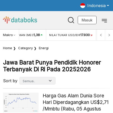
Indonesia
Masuk
Makro
1,38
17.930
JUNGAN WISMAN (MEI)
NILAI TUKAR USD/IDR
INFLASI 
Home
Category
Energi
Jawa Barat Punya Pendidik Honorer
Terbanyak Di Ri Pada 20252026
Sort by
Harga Gas Alam Dunia Sore
Hari Diperdagangkan US$2,71
/Mmbtu (Rabu, 05 Agustus