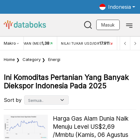
Indonesia
Masuk
Makro
17.911
2,88%
 TUKAR USD/IDR
INFLASI YOY (JUL)
INFLASI MOM (JUL
Home
Category
Energi
Ini Komoditas Pertanian Yang Banyak
Diekspor Indonesia Pada 2025
Sort by
Harga Gas Alam Dunia Naik
Menuju Level US$2,69
/Mmbtu (Kamis, 06 Agustus