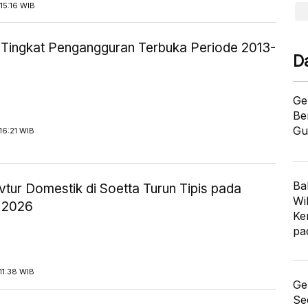
15:16 WIB
ik Tingkat Pengangguran Terbuka Periode 2013-
D
Ge
Be
Gu
16:21 WIB
Ba
tur Domestik di Soetta Turun Tipis pada
Wi
 2026
Ke
pa
11:38 WIB
Ge
Se