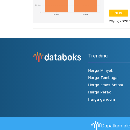
ENERGI
29/07/2026 
Trending
Harga Minyak
Harga Tembaga
Harga emas Antam
Harga Perak
harga gandum
Dapatkan aks
Tentang Databoks
Aturan Pengguna
FAQ
Hubungi