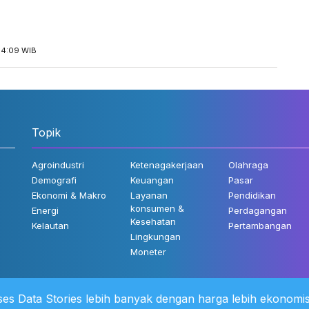
14:09 WIB
Topik
Agroindustri
Ketenagakerjaan
Olahraga
Demografi
Keuangan
Pasar
Ekonomi & Makro
Layanan
Pendidikan
konsumen &
Energi
Perdagangan
Kesehatan
Kelautan
Pertambangan
Lingkungan
Moneter
es Data Stories lebih banyak dengan harga lebih ekonomis
 Kami
©2022 Katadata. Hak cipta dili