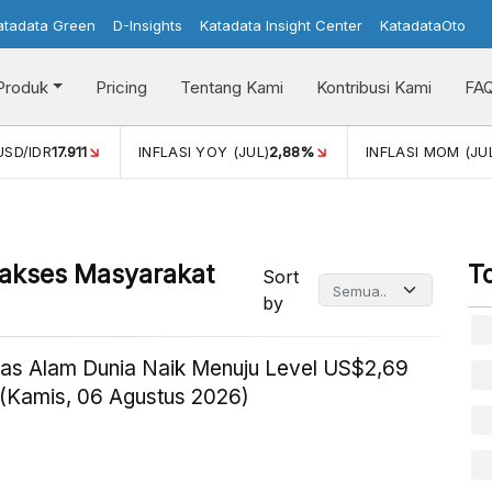
atadata Green
D-Insights
Katadata Insight Center
KatadataOto
Produk
Pricing
Tentang Kami
Kontribusi Kami
FA
DR
17.911
INFLASI YOY (JUL)
2,88%
INFLASI MOM (JUL)
-0,
iakses Masyarakat
T
Sort
by
as Alam Dunia Naik Menuju Level US$2,69
(Kamis, 06 Agustus 2026)