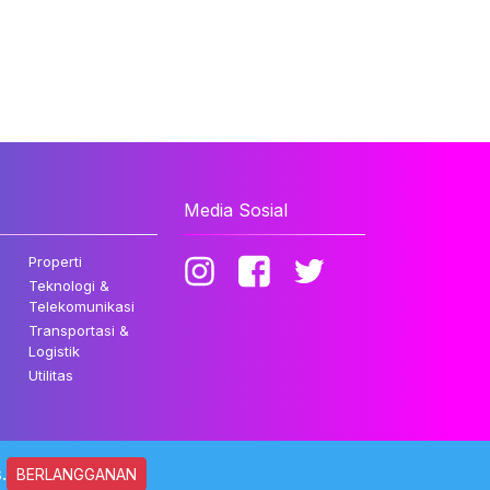
Media Sosial
Properti
Teknologi &
Telekomunikasi
Transportasi &
Logistik
Utilitas
.
BERLANGGANAN
ndungi Undang-undang.
Kebijakan Privasi
Disclaimer