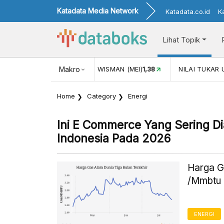
Katadata Media Network
Katadata.co.id
K
Lihat Topik
116,16
KUNJUNGAN WISMAN (MEI)
Makro
1,38
NILAI TUKAR USD/I
Home
Category
Energi
Ini E Commerce Yang Sering D
Indonesia Pada 2026
Harga G
/Mmbtu 
ENERGI