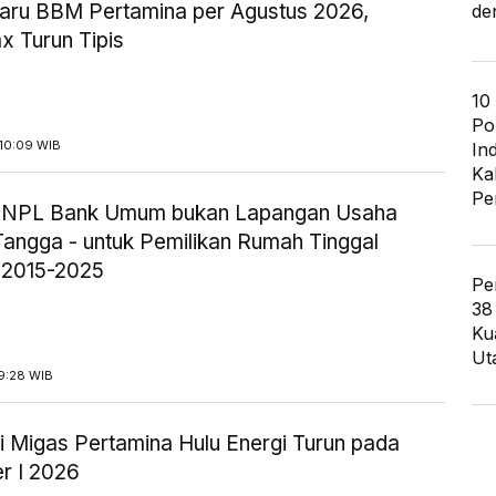
aru BBM Pertamina per Agustus 2026,
de
x Turun Tipis
10
Po
10:09 WIB
In
Ka
Pe
ik NPL Bank Umum bukan Lapangan Usaha
angga - untuk Pemilikan Rumah Tinggal
 2015-2025
Pe
38
Ku
Ut
9:28 WIB
i Migas Pertamina Hulu Energi Turun pada
r I 2026