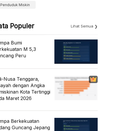
Penduduk Miskin
ata Populer
Lihat Semua
mpa Bumi
rkekuatan M 5,3
ncang Peru
li-Nusa Tenggara,
layah dengan Angka
miskinan Kota Tertinggi
da Maret 2026
mpa Berkekuatan
dang Guncang Jepang