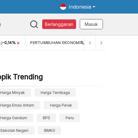
Indonesia
Q
Berlangganan
Masuk
14%
PERTUMBUHAN EKONOMI
5,11%
PERTUMBUHAN EKONO
opik Trending
Harga Minyak
Harga Tembaga
Harga Emas Antam
Harga Perak
Harga Gandum
BPS
Peru
Sekolah Negeri
BMKG