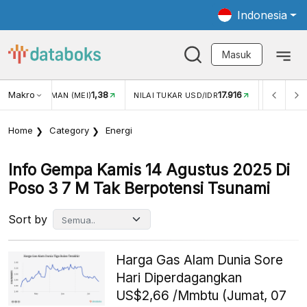
Indonesia
Masuk
Makro
1,38
17.916
GAN WISMAN (MEI)
NILAI TUKAR USD/IDR
INFLASI YOY 
Home
Category
Energi
Info Gempa Kamis 14 Agustus 2025 Di
Poso 3 7 M Tak Berpotensi Tsunami
Sort by
Harga Gas Alam Dunia Sore
Hari Diperdagangkan
US$2,66 /Mmbtu (Jumat, 07